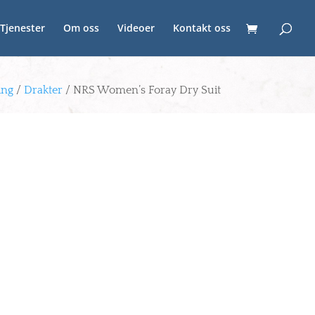
Tjenester
Om oss
Videoer
Kontakt oss
ing
/
Drakter
/ NRS Women’s Foray Dry Suit