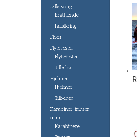
Fallsikring
Bratt lende
Fallsikring
Flom
Flytevester
Flytevester
Tilbehør
R
Hjelmer
Hjelmer
Tilbehør
Karabiner, trinser,
m.m.
Karabinere