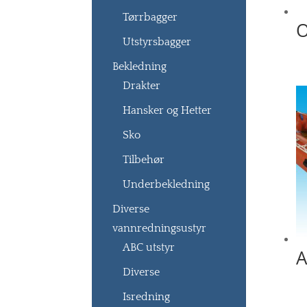
Tørrbagger
O
Utstyrsbagger
Bekledning
Drakter
Hansker og Hetter
Sko
Tilbehør
Underbekledning
Diverse
vannredningsustyr
ABC utstyr
A
Diverse
Isredning