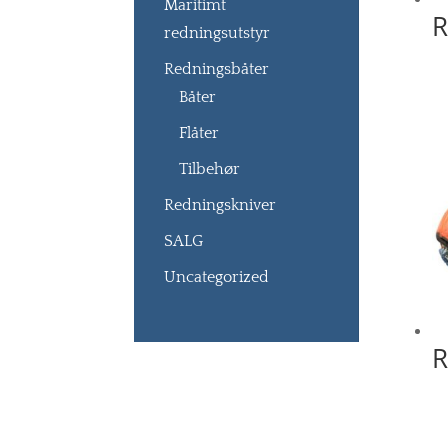
Maritimt
R
redningsutstyr
Redningsbåter
Båter
Flåter
Tilbehør
Redningskniver
SALG
Uncategorized
R