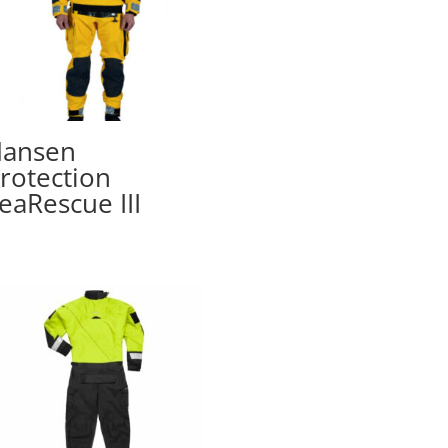
ansen
rotection
eaRescue III