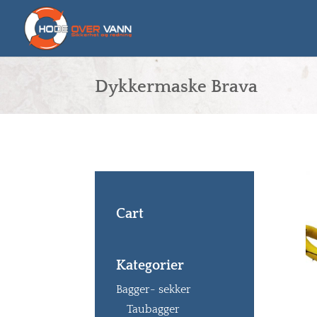
Dykkermaske Brava
Cart
Kategorier
Bagger- sekker
Taubagger