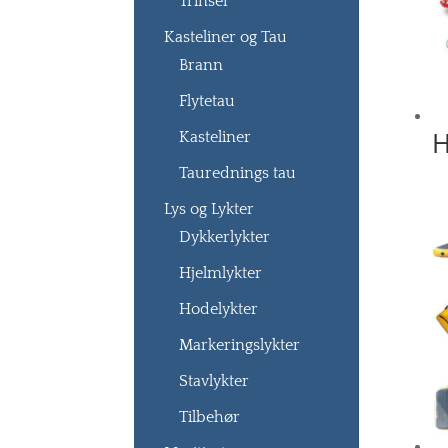
Trinser
Kasteliner og Tau
Brann
Flytetau
H
Kasteliner
Taurednings tau
Lys og Lykter
Dykkerlykter
Hjelmlykter
Hodelykter
Markeringslykter
Stavlykter
Tilbehør