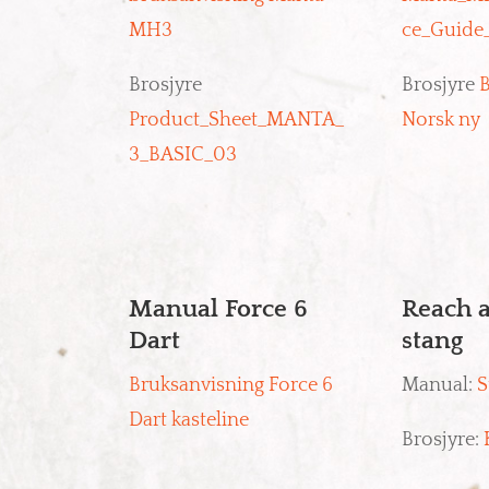
MH3
ce_Guid
Brosjyre
Brosjyre
B
Product_Sheet_MANTA_
Norsk ny
3_BASIC_03
Manual Force 6
Reach 
Dart
stang
Bruksanvisning Force 6
Manual:
S
Dart kasteline
Brosjyre: