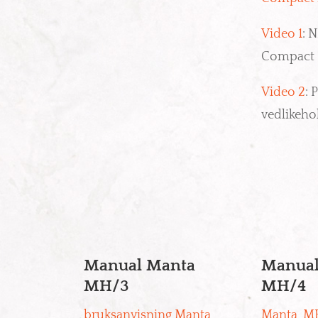
Video 1
: 
Compact
Video 2
: 
vedlikehol
Manual Manta
Manual
MH/3
MH/4
bruksanvisning Manta
Manta_M