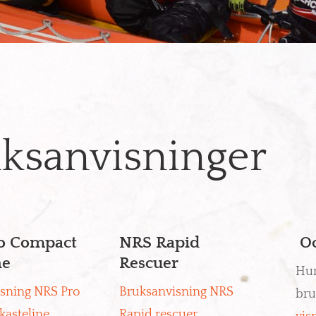
ksanvisninger
o Compact
NRS Rapid
Oc
ne
Rescuer
Hur
sning NRS Pro
Bruksanvisning NRS
bru
asteline
Rapid rescuer