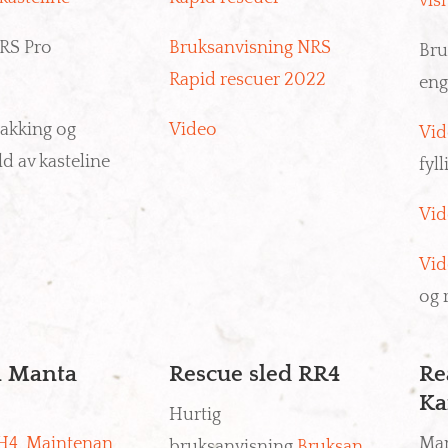
vis
NRS Pro
Bruksanvisning NRS
Bru
Rapid rescuer 2022
en
Pakking og
Video
Vid
d av kasteline
fyl
Vid
Vid
og 
 Manta
Rescue sled RR4
Re
Ka
Hurtig
H4_Maintenan
Ma
bruksanvisning
Bruksan