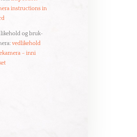
era instructions in
rd
likehold og bruk-
era:
vedlikehold
ekamera – inni
ket