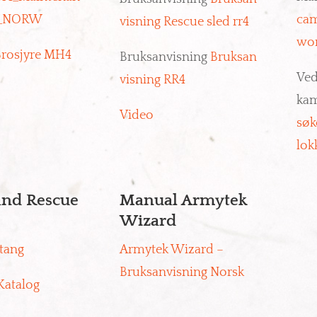
e_NORW
cam
visning Rescue sled rr4
wo
rosjyre MH4
Bruksanvisning
Bruksan
Ved
visning RR4
kam
Video
søk
lok
and Rescue
Manual Armytek
Wizard
tang
Armytek Wizard –
Bruksanvisning Norsk
Katalog