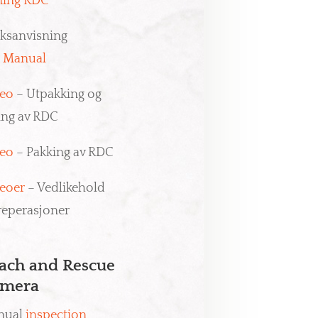
ning RDC
ksanvisning
g
Manual
eo
– Utpakking og
ling av RDC
eo
– Pakking av RDC
eoer
– Vedlikehold
reperasjoner
ach and Rescue
mera
nual
inspection