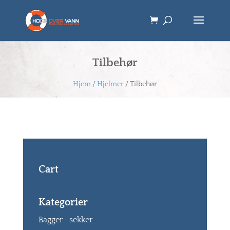
Tilbehør
Hjem
/
Hjelmer
/ Tilbehør
Cart
Kategorier
Bagger- sekker