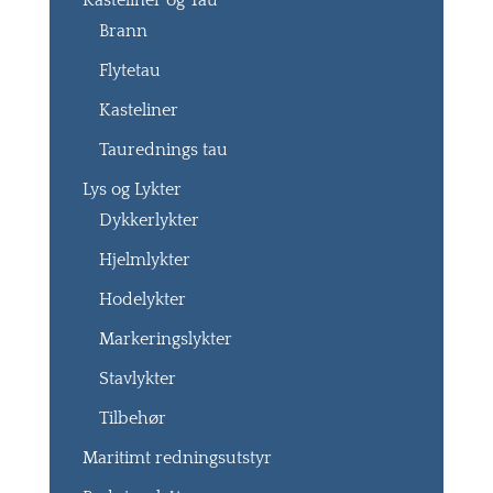
Kasteliner og Tau
Brann
Flytetau
Kasteliner
Taurednings tau
Lys og Lykter
Dykkerlykter
Hjelmlykter
Hodelykter
Markeringslykter
Stavlykter
Tilbehør
Maritimt redningsutstyr