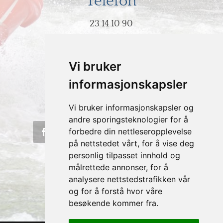
Telefon
23 14 10 90
E-post
Vi bruker
post@hodeovervann.no
informasjonskapsler
Vi bruker informasjonskapsler og
andre sporingsteknologier for å
forbedre din nettleseropplevelse
på nettstedet vårt, for å vise deg
personlig tilpasset innhold og
målrettede annonser, for å
analysere nettstedstrafikken vår
og for å forstå hvor våre
besøkende kommer fra.