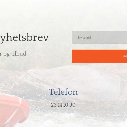
nyhetsbrev
r og tilbud
M
Telefon
23 14 10 90