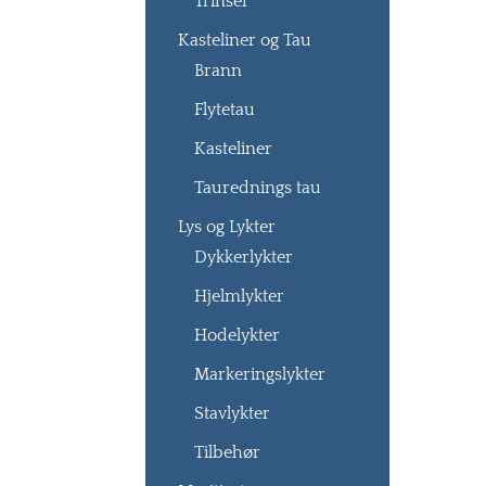
Trinser
Kasteliner og Tau
Brann
Flytetau
Kasteliner
Taurednings tau
Lys og Lykter
Dykkerlykter
Hjelmlykter
Hodelykter
Markeringslykter
Stavlykter
Tilbehør