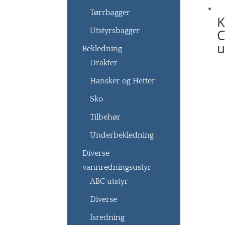
Tørrbagger
K
Utstyrsbagger
C
u
Bekledning
Drakter
Hansker og Hetter
Sko
Tilbehør
Underbekledning
Diverse
vannredningsustyr
ABC utstyr
Diverse
Isredning