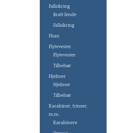
Fallsikring
Bratt lende
Fallsikring
Flom
Flytevester
Flytevester
Tilbehør
Hjelmer
Hjelmer
Tilbehør
Karabiner, trinser,
m.m.
Karabinere