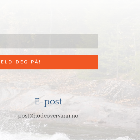
ELD DEG PÅ!
E-post
post@hodeovervann.no