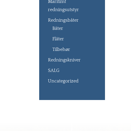
Maritimt
redningsutstyr
Redningsbåter
Båter
Flåter
Tilbehør
Redningskniver
SALG
Uncategorized