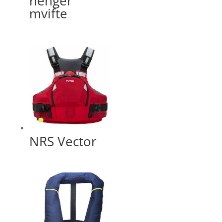
henger
mvifte
NRS Vector