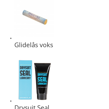
Glidelås voks
Drysuit Seal