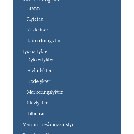
Kasteliner og Tau
Brann
Flytetau
Kasteliner
Taurednings tau
Lys og Lykter
Dykkerlykter
Hjelmlykter
Hodelykter
Markeringslykter
Stavlykter
Tilbehør
Maritimt redningsutstyr