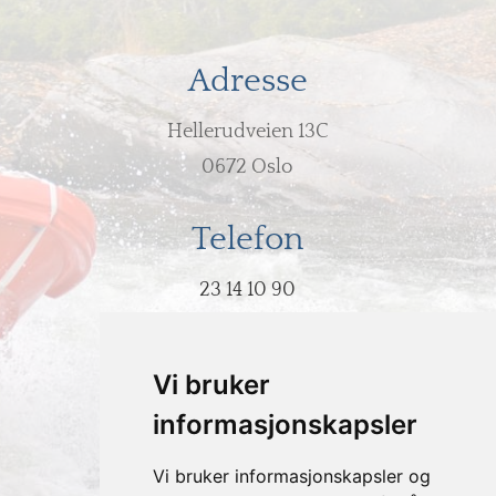
Adresse
Hellerudveien 13C
0672 Oslo
Telefon
23 14 10 90
E-post
Vi bruker
post@hodeovervann.no
informasjonskapsler
Vi bruker informasjonskapsler og