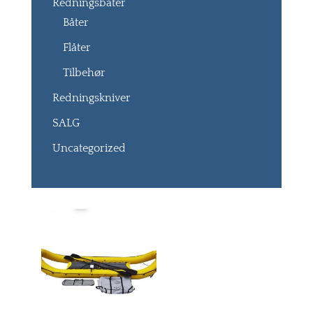
Redningsbåter
Båter
Flåter
Tilbehør
Redningskniver
SALG
Uncategorized