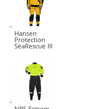
Hansen
Protection
SeaRescue III
NRS Extrem