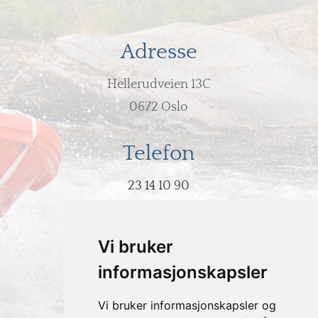
Adresse
Hellerudveien 13C
0672 Oslo
Telefon
23 14 10 90
E-post
Vi bruker
post@hodeovervann.no
informasjonskapsler
Vi bruker informasjonskapsler og