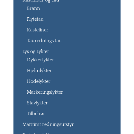
Kasteliner og Tau
Brann
Flytetau
Kasteliner
Taurednings tau
Lys og Lykter
Dykkerlykter
Hjelmlykter
Hodelykter
Markeringslykter
Stavlykter
Tilbehør
Maritimt redningsutstyr