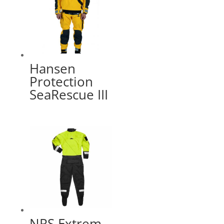
Hansen
Protection
SeaRescue III
NRS Extrem