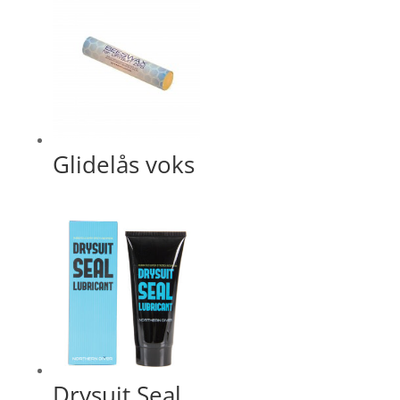
Glidelås voks
Drysuit Seal