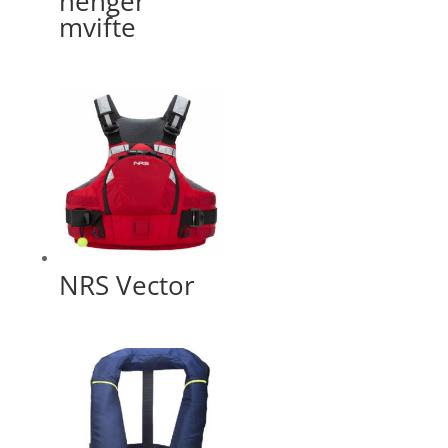
henger
mvifte
NRS Vector