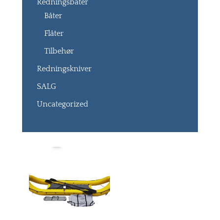
Redningsbåter
Båter
Flåter
Tilbehør
Redningskniver
SALG
Uncategorized