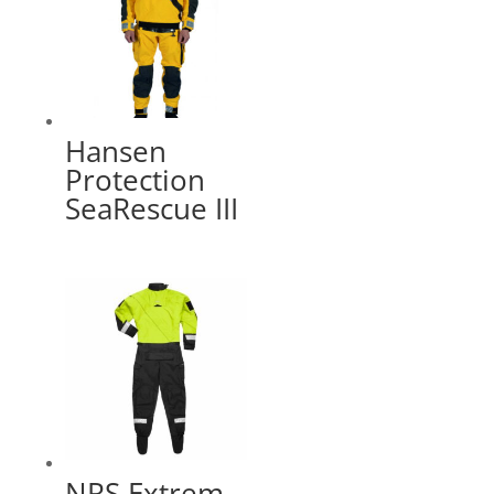
Hansen
Protection
SeaRescue III
NRS Extrem