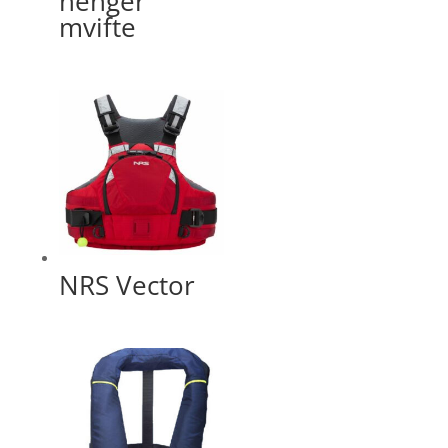
henger
mvifte
NRS Vector