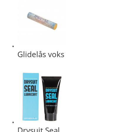
Glidelås voks
Drysuit Seal