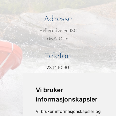
Adresse
Hellerudveien 13C
0672 Oslo
Telefon
23 14 10 90
E-post
Vi bruker
post@hodeovervann.no
informasjonskapsler
Vi bruker informasjonskapsler og