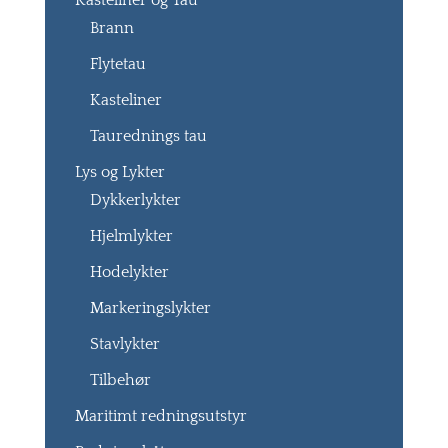
Kasteliner og Tau
Brann
Flytetau
Kasteliner
Taurednings tau
Lys og Lykter
Dykkerlykter
Hjelmlykter
Hodelykter
Markeringslykter
Stavlykter
Tilbehør
Maritimt redningsutstyr