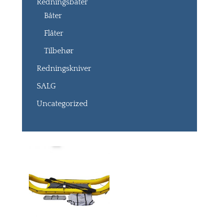
Redningsbåter
Båter
Flåter
Tilbehør
Redningskniver
SALG
Uncategorized