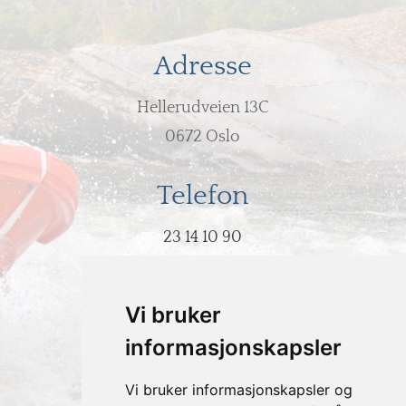
Adresse
Hellerudveien 13C
0672 Oslo
Telefon
23 14 10 90
E-post
Vi bruker
post@hodeovervann.no
informasjonskapsler
Vi bruker informasjonskapsler og