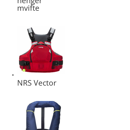
henger
mvifte
NRS Vector