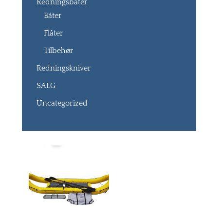
Redningsbåter
Båter
Flåter
Tilbehør
Redningskniver
SALG
Uncategorized