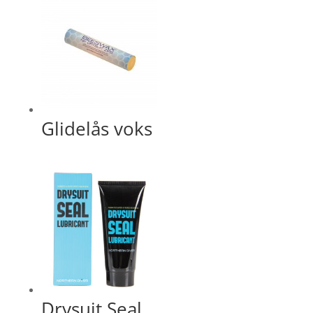
Glidelås voks
Drysuit Seal