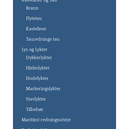
Kasteliner og Tau
Brann
Flytetau
Kasteliner
Taurednings tau
Lys og Lykter
Dykkerlykter
Hjelmlykter
Hodelykter
Markeringslykter
Stavlykter
Tilbehør
Maritimt redningsutstyr