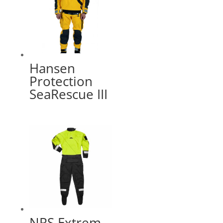
Hansen
Protection
SeaRescue III
NRS Extrem