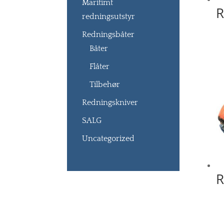
Maritimt
R
redningsutstyr
Redningsbåter
Båter
Flåter
Tilbehør
Redningskniver
SALG
Uncategorized
R