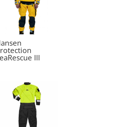
ansen
rotection
eaRescue III