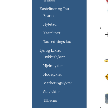
Trinser
Kasteliner og Tau
Brann
Flytetau
H
Kasteliner
Taurednings tau
Lys og Lykter
Dykkerlykter
Hjelmlykter
Hodelykter
Markeringslykter
Stavlykter
Tilbehør