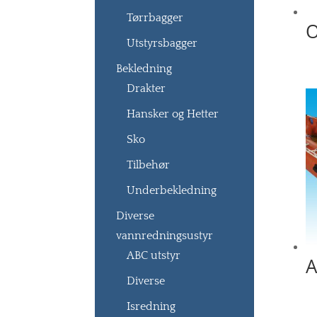
Tørrbagger
O
Utstyrsbagger
Bekledning
Drakter
Hansker og Hetter
Sko
Tilbehør
Underbekledning
Diverse
vannredningsustyr
ABC utstyr
A
Diverse
Isredning