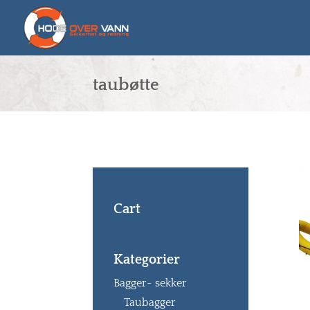
taubøtte
Cart
Kategorier
Bagger- sekker
Taubagger