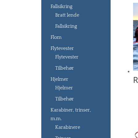
Fallsikring
Bratt lende
Fallsikring
Flom
Flytevester
Flytevester
Tilbehør
R
Hjelmer
Hjelmer
Tilbehør
Karabiner, trinser,
m.m.
Karabinere