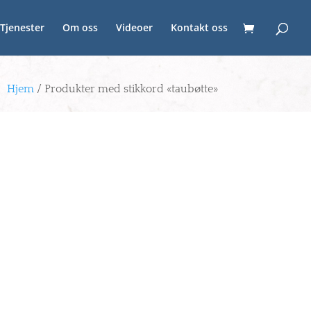
Tjenester
Om oss
Videoer
Kontakt oss
Hjem
/ Produkter med stikkord «taubøtte»