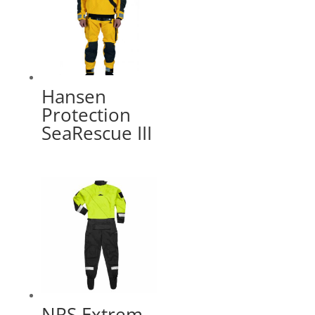
Hansen
Protection
SeaRescue III
NRS Extrem