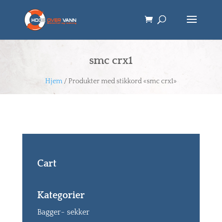
smc crx1
Hjem
/ Produkter med stikkord «smc crx1»
Cart
Kategorier
Bagger- sekker