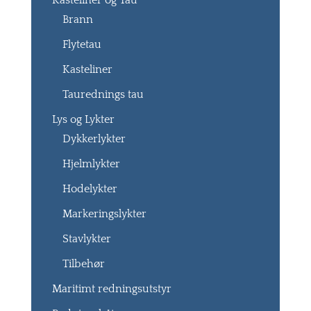
Kasteliner og Tau
Brann
Flytetau
Kasteliner
Taurednings tau
Lys og Lykter
Dykkerlykter
Hjelmlykter
Hodelykter
Markeringslykter
Stavlykter
Tilbehør
Maritimt redningsutstyr