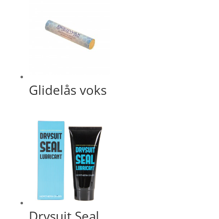
Glidelås voks
Drysuit Seal