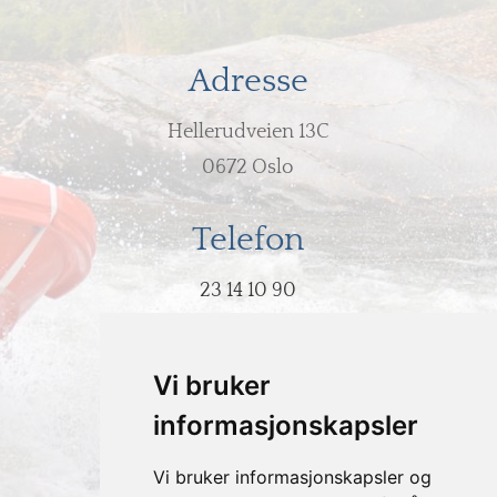
Adresse
Hellerudveien 13C
0672 Oslo
Telefon
23 14 10 90
E-post
Vi bruker
post@hodeovervann.no
informasjonskapsler
Vi bruker informasjonskapsler og