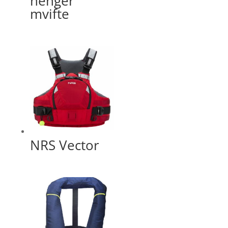
henger
mvifte
NRS Vector