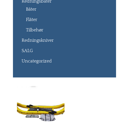
Redningsbåter
Båter
Flåter
Tilbehør
Redningskniver
SALG
Uncategorized