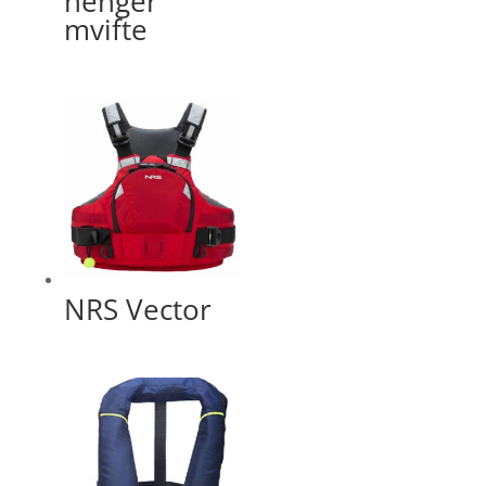
henger
mvifte
NRS Vector