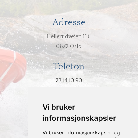
Adresse
Hellerudveien 13C
0672 Oslo
Telefon
23 14 10 90
E-post
Vi bruker
post@hodeovervann.no
informasjonskapsler
Vi bruker informasjonskapsler og