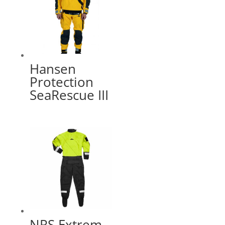
Hansen
Protection
SeaRescue III
NRS Extrem