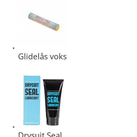
Glidelås voks
Drysuit Seal