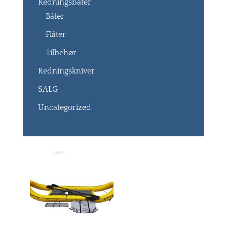
Redningsbåter
Båter
Flåter
Tilbehør
Redningskniver
SALG
Uncategorized