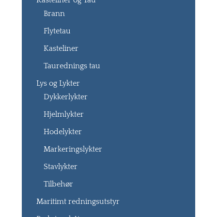
Kasteliner og Tau
Brann
Flytetau
Kasteliner
Taurednings tau
Lys og Lykter
Dykkerlykter
Hjelmlykter
Hodelykter
Markeringslykter
Stavlykter
Tilbehør
Maritimt redningsutstyr