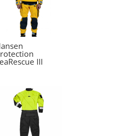
ansen
rotection
eaRescue III