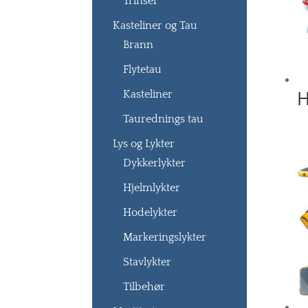
Trinser
Kasteliner og Tau
Brann
Flytetau
H
Kasteliner
Taurednings tau
Lys og Lykter
Dykkerlykter
Hjelmlykter
Hodelykter
Markeringslykter
Stavlykter
Tilbehør