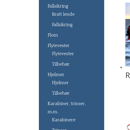
Fallsikring
Bratt lende
Fallsikring
Flom
Flytevester
Flytevester
Tilbehør
R
Hjelmer
Hjelmer
Tilbehør
Karabiner, trinser,
m.m.
Karabinere