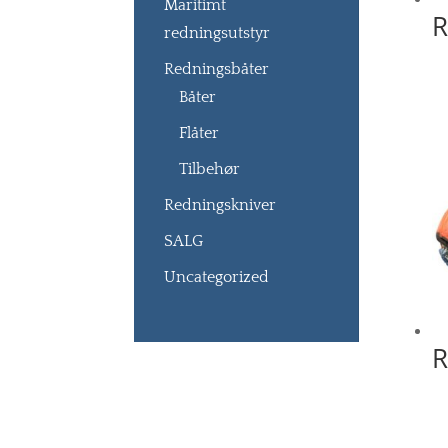
Maritimt
R
redningsutstyr
Redningsbåter
Båter
Flåter
Tilbehør
Redningskniver
SALG
Uncategorized
R