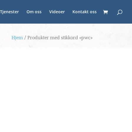
Tjenester
Om oss
Videoer
Kontakt oss
Hjem
/ Produkter med stikkord «pwc»