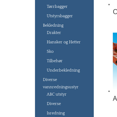
Tørrbagger
O
Utstyrsbagger
Bekledning
Drakter
Hansker og Hetter
Sko
Tilbehør
Underbekledning
Diverse
vannredningsustyr
ABC utstyr
A
Diverse
Isredning