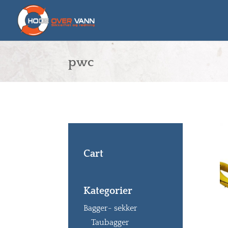
pwc
Cart
Kategorier
Bagger- sekker
Taubagger