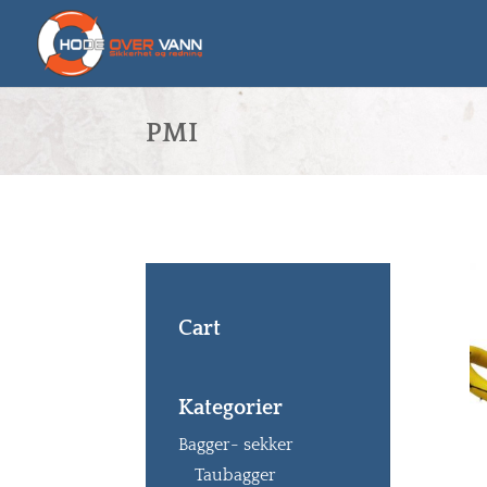
PMI
Cart
Kategorier
Bagger- sekker
Taubagger