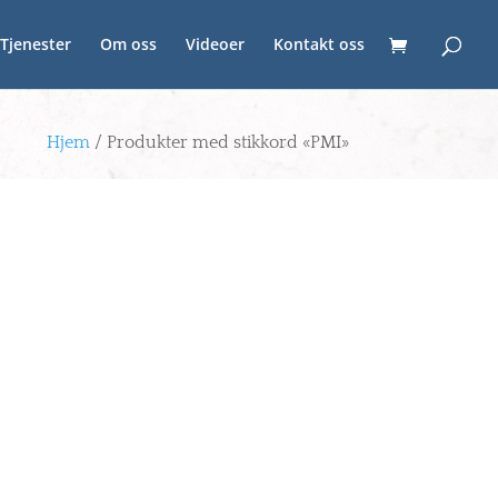
Tjenester
Om oss
Videoer
Kontakt oss
Hjem
/ Produkter med stikkord «PMI»