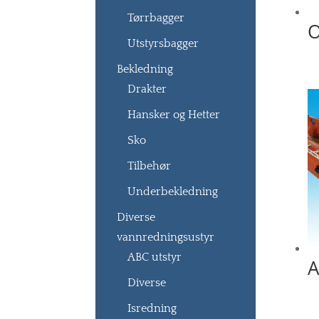
Tørrbagger
O
Utstyrsbagger
Bekledning
Drakter
Hansker og Hetter
Sko
Tilbehør
Underbekledning
Diverse
vannredningsustyr
ABC utstyr
A
Diverse
Isredning