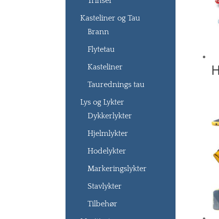
Trinser
Kasteliner og Tau
Brann
Flytetau
H
Kasteliner
Taurednings tau
Lys og Lykter
Dykkerlykter
Hjelmlykter
Hodelykter
Markeringslykter
Stavlykter
Tilbehør