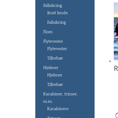
Fallsikring
Bratt lende
Fallsikring
Flom
Flytevester
Flytevester
Tilbehør
R
Hjelmer
Hjelmer
Tilbehør
Karabiner, trinser,
m.m.
Karabinere