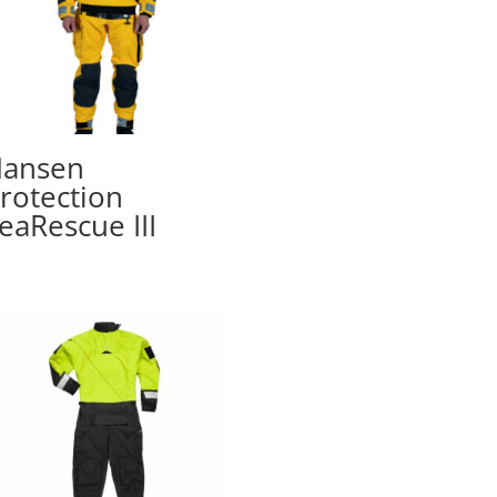
ansen
rotection
eaRescue III