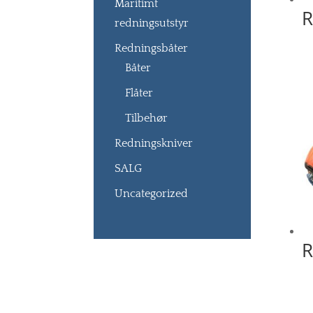
Maritimt
R
redningsutstyr
Redningsbåter
Båter
Flåter
Tilbehør
Redningskniver
SALG
Uncategorized
R