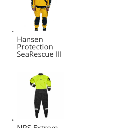
Hansen
Protection
SeaRescue III
NRS Extrem