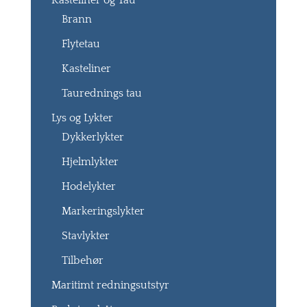
Kasteliner og Tau
Brann
Flytetau
Kasteliner
Taurednings tau
Lys og Lykter
Dykkerlykter
Hjelmlykter
Hodelykter
Markeringslykter
Stavlykter
Tilbehør
Maritimt redningsutstyr