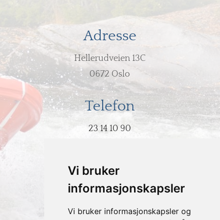
Adresse
Hellerudveien 13C
0672 Oslo
Telefon
23 14 10 90
E-post
Vi bruker
post@hodeovervann.no
informasjonskapsler
Vi bruker informasjonskapsler og