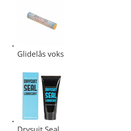
Glidelås voks
Drysuit Seal