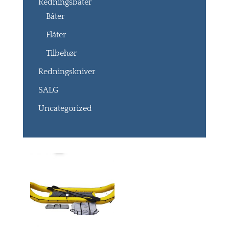
Redningsbåter
Båter
Flåter
Tilbehør
Redningskniver
SALG
Uncategorized