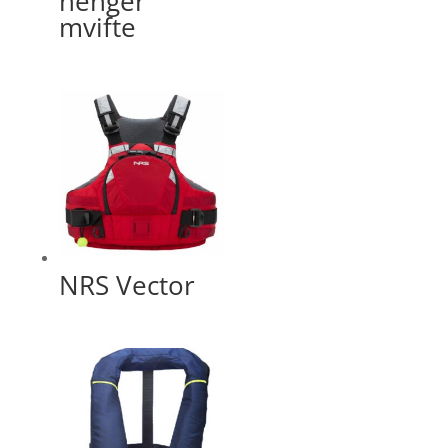
henger
mvifte
NRS Vector