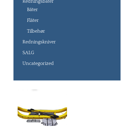
Redningsbåter
Båter
Flåter
Tilbehør
Redningskniver
SALG
Uncategorized