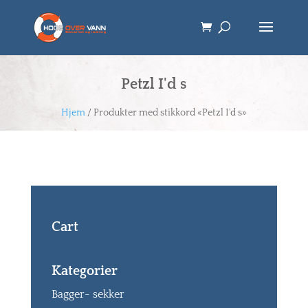
Petzl I'd s
Hjem
/ Produkter med stikkord «Petzl I'd s»
Cart
Kategorier
Bagger- sekker