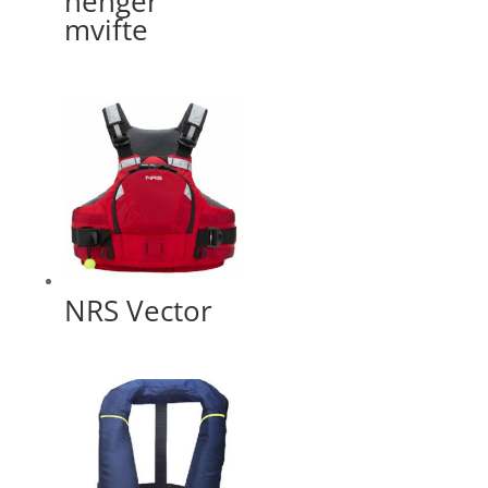
henger
mvifte
NRS Vector