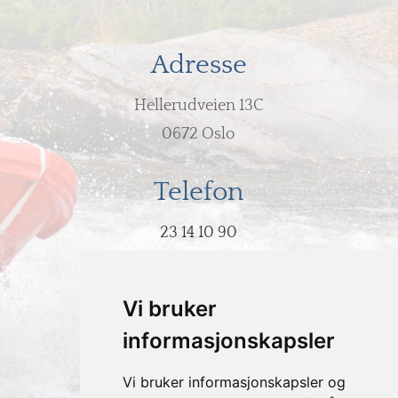
Adresse
Hellerudveien 13C
0672 Oslo
Telefon
23 14 10 90
E-post
Vi bruker
post@hodeovervann.no
informasjonskapsler
Vi bruker informasjonskapsler og