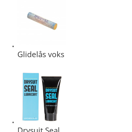
Glidelås voks
Drysuit Seal