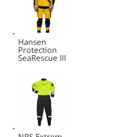
Hansen
Protection
SeaRescue III
NRS Extrem