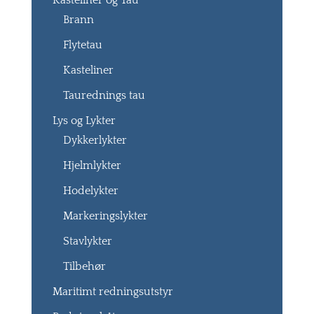
Kasteliner og Tau
Brann
Flytetau
Kasteliner
Taurednings tau
Lys og Lykter
Dykkerlykter
Hjelmlykter
Hodelykter
Markeringslykter
Stavlykter
Tilbehør
Maritimt redningsutstyr