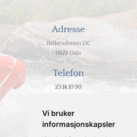
Adresse
Hellerudveien 13C
0672 Oslo
Telefon
23 14 10 90
E-post
Vi bruker
post@hodeovervann.no
informasjonskapsler