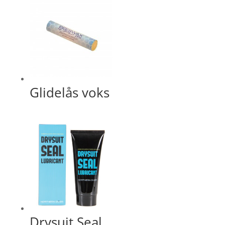
Glidelås voks
Drysuit Seal