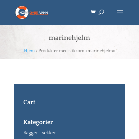
marinehjelm
Hjem
/ Produkter med stikkord «marinehjelm»
Cart
Kategorier
Bagger- sekker