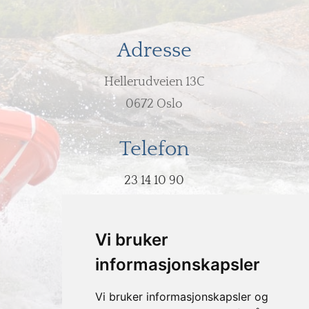
Adresse
Hellerudveien 13C
0672 Oslo
Telefon
23 14 10 90
E-post
Vi bruker
post@hodeovervann.no
informasjonskapsler
Vi bruker informasjonskapsler og