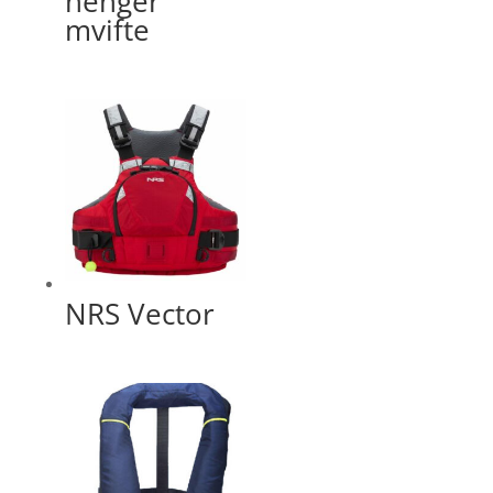
henger
mvifte
NRS Vector