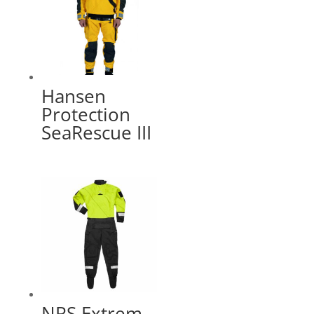
Hansen
Protection
SeaRescue III
NRS Extrem