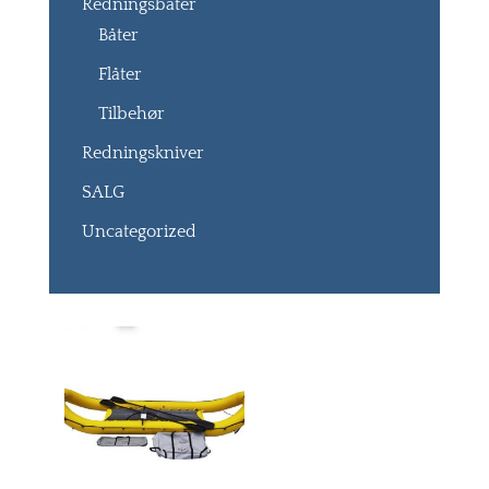
Redningsbåter
Båter
Flåter
Tilbehør
Redningskniver
SALG
Uncategorized