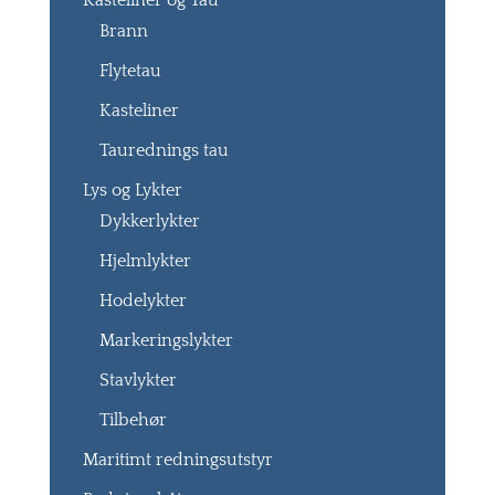
Kasteliner og Tau
Brann
Flytetau
Kasteliner
Taurednings tau
Lys og Lykter
Dykkerlykter
Hjelmlykter
Hodelykter
Markeringslykter
Stavlykter
Tilbehør
Maritimt redningsutstyr