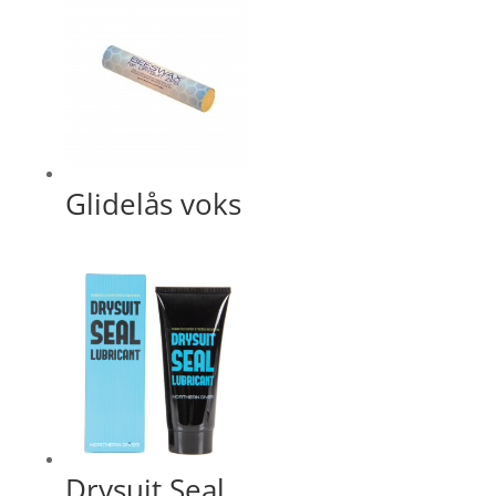
Glidelås voks
Drysuit Seal