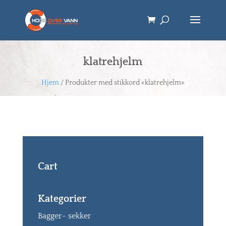
klatrehjelm
Hjem
/ Produkter med stikkord «klatrehjelm»
Cart
Kategorier
Bagger- sekker