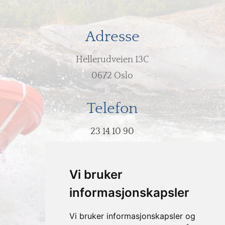
Adresse
Hellerudveien 13C
0672 Oslo
Telefon
23 14 10 90
E-post
Vi bruker
post@hodeovervann.no
informasjonskapsler
Vi bruker informasjonskapsler og