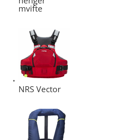
henger
mvifte
NRS Vector