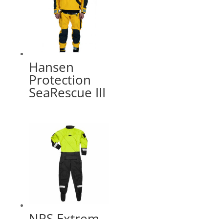
Hansen
Protection
SeaRescue III
NRS Extrem