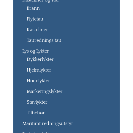
Kasteliner og Tau
Brann
Flytetau
Kasteliner
Taurednings tau
Lys og Lykter
Dykkerlykter
Hjelmlykter
Hodelykter
Markeringslykter
Stavlykter
Tilbehør
Maritimt redningsutstyr