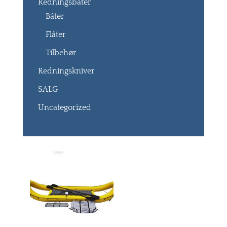
Redningsbåter
Båter
Flåter
Tilbehør
Redningskniver
SALG
Uncategorized