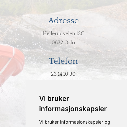
Adresse
Hellerudveien 13C
0672 Oslo
Telefon
23 14 10 90
E-post
Vi bruker
post@hodeovervann.no
informasjonskapsler
Vi bruker informasjonskapsler og