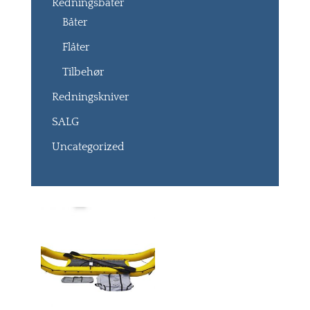
Redningsbåter
Båter
Flåter
Tilbehør
Redningskniver
SALG
Uncategorized