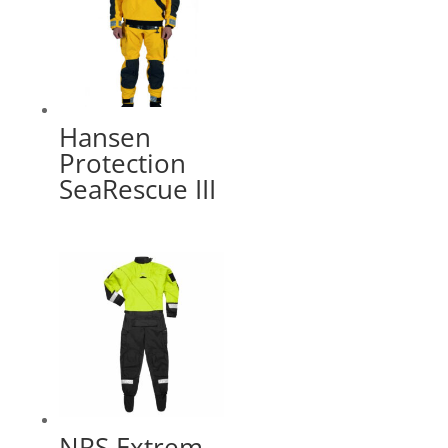
Hansen
Protection
SeaRescue III
NRS Extrem