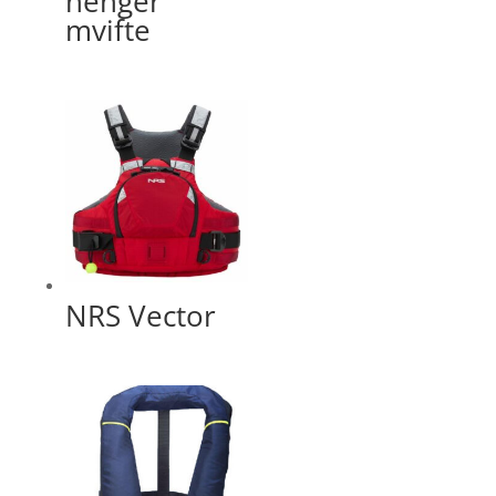
henger
mvifte
NRS Vector