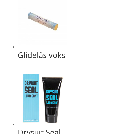
Glidelås voks
Drysuit Seal