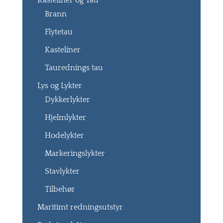
Kasteliner og Tau
Brann
Flytetau
Kasteliner
Taurednings tau
Lys og Lykter
Dykkerlykter
Hjelmlykter
Hodelykter
Markeringslykter
Stavlykter
Tilbehør
Maritimt redningsutstyr