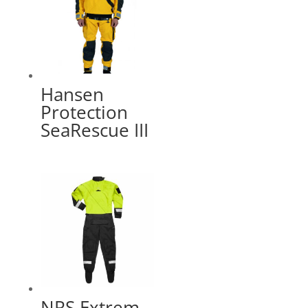
Hansen
Protection
SeaRescue III
NRS Extrem