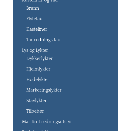
Kasteliner og Tau
Brann
Flytetau
Kasteliner
Taurednings tau
Lys og Lykter
Dykkerlykter
Hjelmlykter
Hodelykter
Markeringslykter
Stavlykter
Tilbehør
Maritimt redningsutstyr