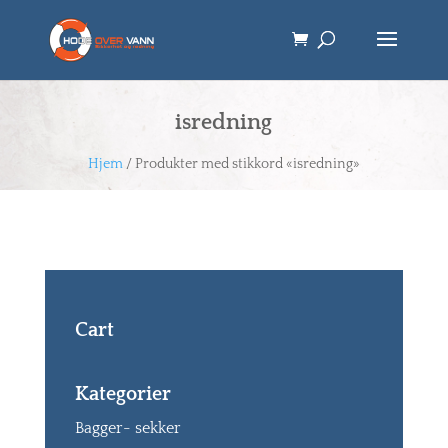
isredning
Hjem
/ Produkter med stikkord «isredning»
Cart
Kategorier
Bagger- sekker