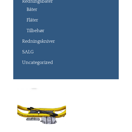
Redningsbåter
Båter
Flåter
Tilbehør
Redningskniver
SALG
Uncategorized