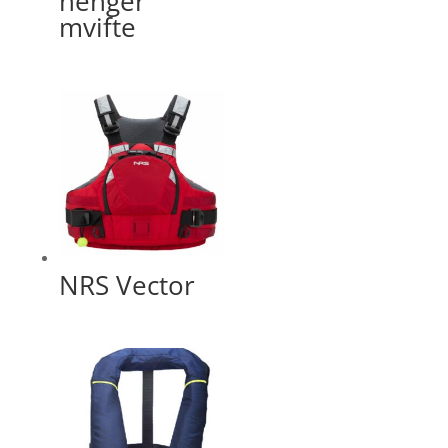
henger
mvifte
NRS Vector