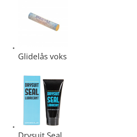
Glidelås voks
Drysuit Seal