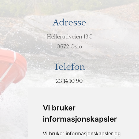
Adresse
Hellerudveien 13C
0672 Oslo
Telefon
23 14 10 90
E-post
Vi bruker
post@hodeovervann.no
informasjonskapsler
Vi bruker informasjonskapsler og