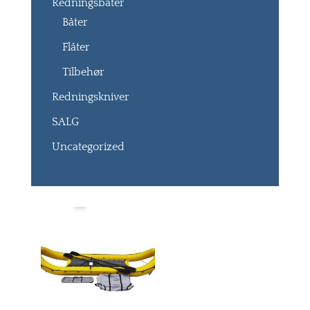
Redningsbåter
Båter
Flåter
Tilbehør
Redningskniver
SALG
Uncategorized