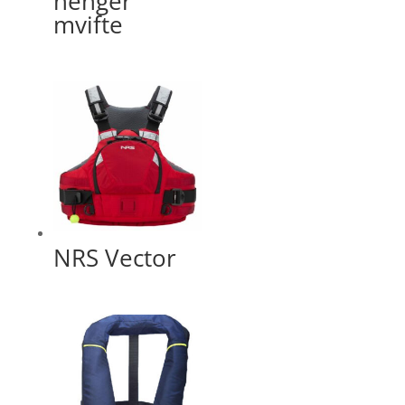
henger
mvifte
NRS Vector