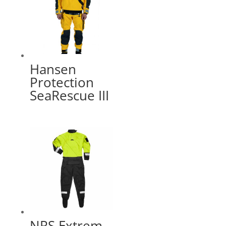
Hansen
Protection
SeaRescue III
NRS Extrem