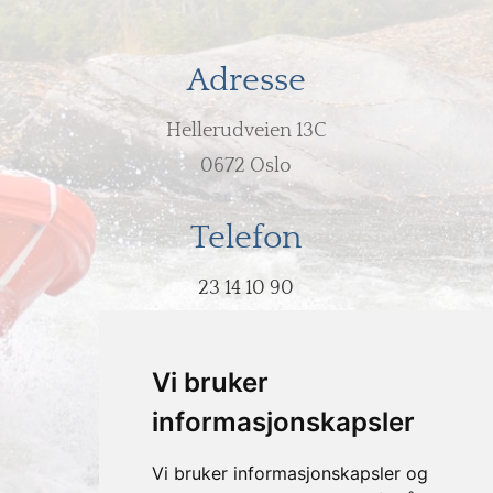
Adresse
Hellerudveien 13C
0672 Oslo
Telefon
23 14 10 90
E-post
Vi bruker
post@hodeovervann.no
informasjonskapsler
Vi bruker informasjonskapsler og