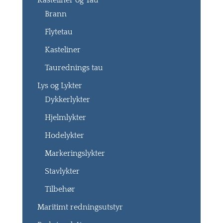
Kasteliner og Tau
Brann
Flytetau
Kasteliner
Taurednings tau
Lys og Lykter
Dykkerlykter
Hjelmlykter
Hodelykter
Markeringslykter
Stavlykter
Tilbehør
Maritimt redningsutstyr