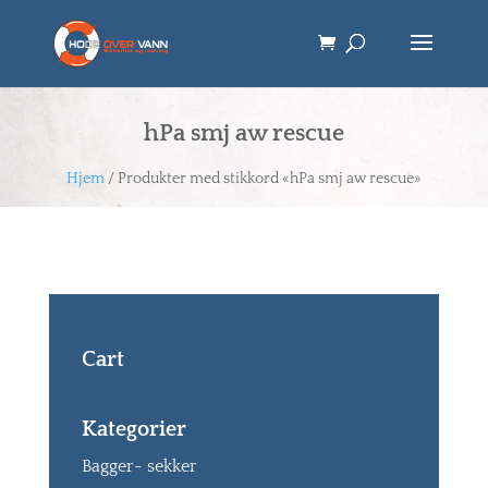
hPa smj aw rescue
Hjem
/ Produkter med stikkord «hPa smj aw rescue»
Cart
Kategorier
Bagger- sekker