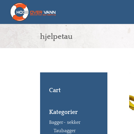
hjelpetau
Cart
Kategorier
Bagger- sekker
Taubagger