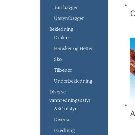
Tørrbagger
O
Utstyrsbagger
Bekledning
Drakter
Hansker og Hetter
Sko
Tilbehør
Underbekledning
Diverse
vannredningsustyr
ABC utstyr
A
Diverse
Isredning