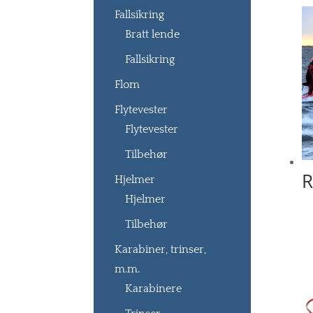
Fallsikring
Bratt lende
Fallsikring
Flom
Flytevester
Flytevester
Tilbehør
R
Hjelmer
Hjelmer
Tilbehør
Karabiner, trinser,
m.m.
Karabinere