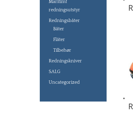
Maritimt
R
redningsutstyr
Redningsbåter
Båter
Flåter
Tilbehør
Redningskniver
SALG
Uncategorized
R