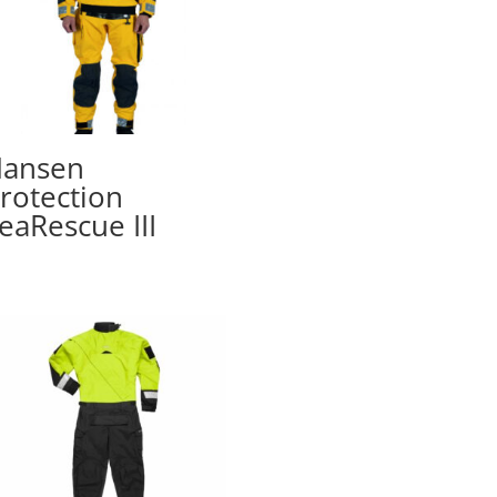
ansen
rotection
eaRescue III