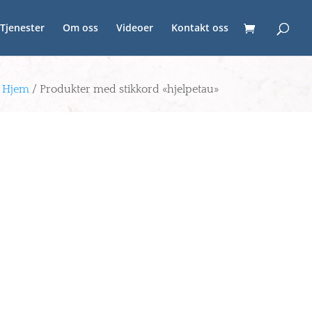
Tjenester
Om oss
Videoer
Kontakt oss
Hjem
/ Produkter med stikkord «hjelpetau»