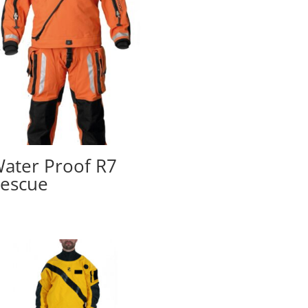
ater Proof R7
escue