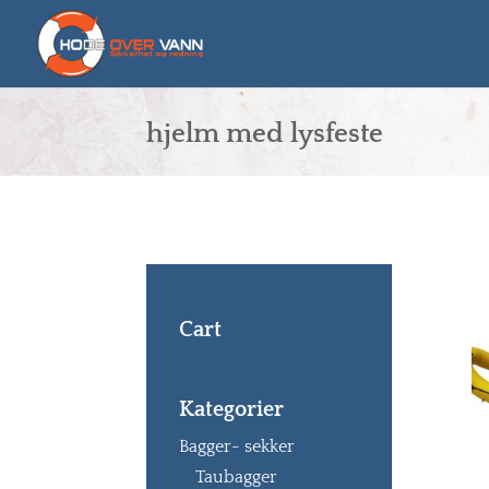
hjelm med lysfeste
Cart
Kategorier
Bagger- sekker
Taubagger