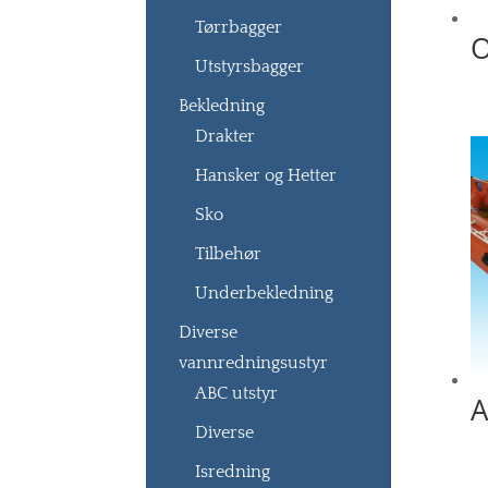
Tørrbagger
O
Utstyrsbagger
Bekledning
Drakter
Hansker og Hetter
Sko
Tilbehør
Underbekledning
Diverse
vannredningsustyr
ABC utstyr
A
Diverse
Isredning