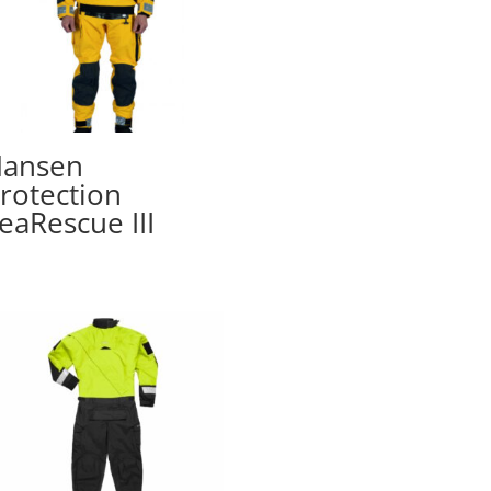
ansen
rotection
eaRescue III