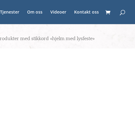
Tjenester
Om oss
Videoer
Kontakt oss
rodukter med stikkord «hjelm med lysfeste»