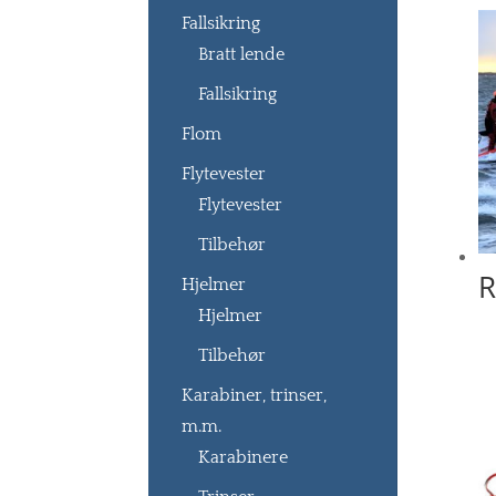
Fallsikring
Bratt lende
Fallsikring
Flom
Flytevester
Flytevester
Tilbehør
R
Hjelmer
Hjelmer
Tilbehør
Karabiner, trinser,
m.m.
Karabinere