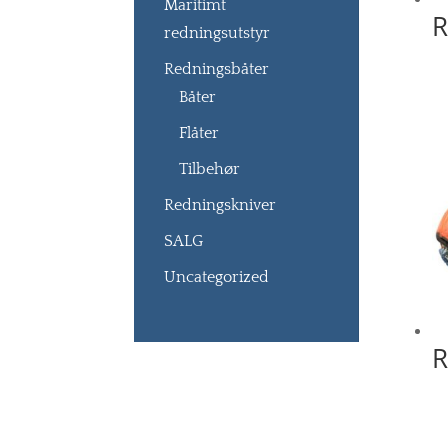
Maritimt
R
redningsutstyr
Redningsbåter
Båter
Flåter
Tilbehør
Redningskniver
SALG
Uncategorized
R