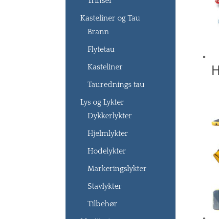
Trinser
Kasteliner og Tau
Brann
Flytetau
H
Kasteliner
Taurednings tau
Lys og Lykter
Dykkerlykter
Hjelmlykter
Hodelykter
Markeringslykter
Stavlykter
Tilbehør