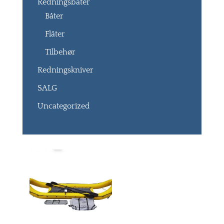
Redningsbåter
Båter
Flåter
Tilbehør
Redningskniver
SALG
Uncategorized