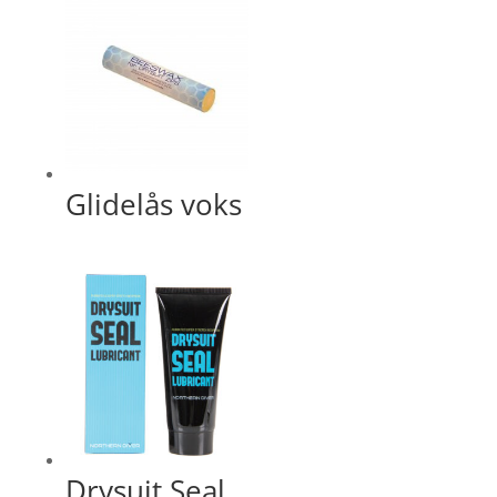
Glidelås voks
Drysuit Seal