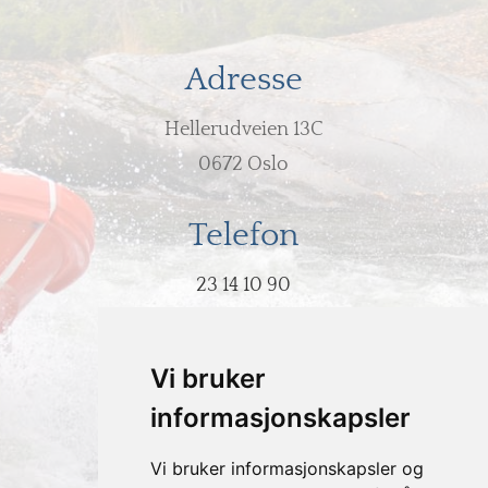
Adresse
Hellerudveien 13C
0672 Oslo
Telefon
23 14 10 90
E-post
Vi bruker
post@hodeovervann.no
informasjonskapsler
Vi bruker informasjonskapsler og