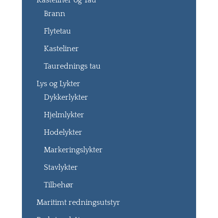
Kasteliner og Tau
Brann
Flytetau
Kasteliner
Taurednings tau
Lys og Lykter
Dykkerlykter
Hjelmlykter
Hodelykter
Markeringslykter
Stavlykter
Tilbehør
Maritimt redningsutstyr