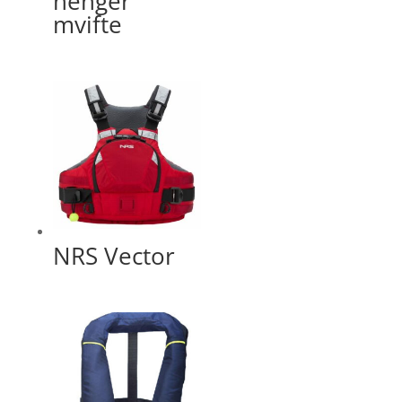
henger
mvifte
NRS Vector