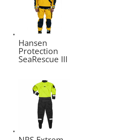
Hansen
Protection
SeaRescue III
NRS Extrem