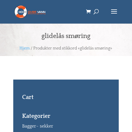
glidelås smøring
Hjem
/ Produkter med stikkord «glidelås smøring»
Cart
Kategorier
Bagger- sekker