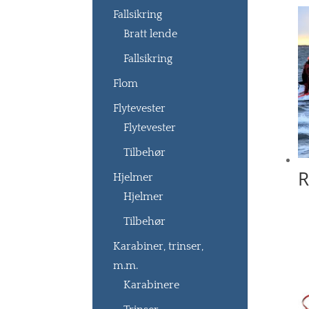
Fallsikring
Bratt lende
Fallsikring
Flom
Flytevester
Flytevester
Tilbehør
R
Hjelmer
Hjelmer
Tilbehør
Karabiner, trinser,
m.m.
Karabinere