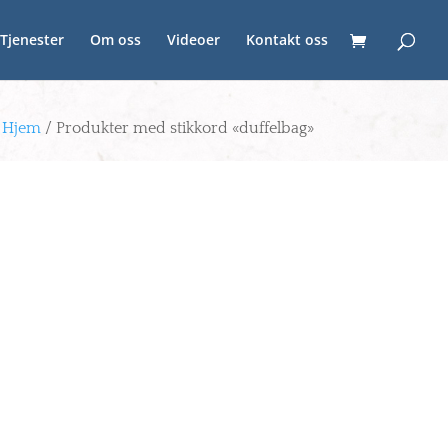
Tjenester
Om oss
Videoer
Kontakt oss
Hjem
/ Produkter med stikkord «duffelbag»