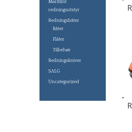
Maritimt
R
redningsutstyr
Redningsbåter
Båter
Flåter
Tilbehør
Redningskniver
SALG
Uncategorized
R