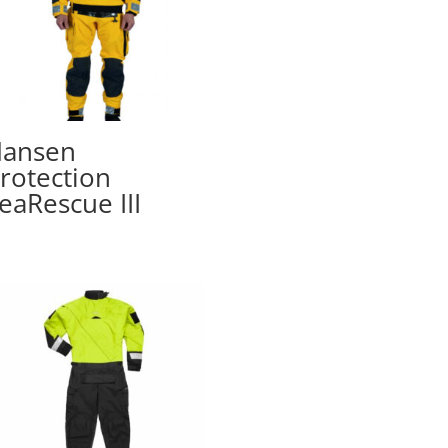
ansen
rotection
eaRescue III