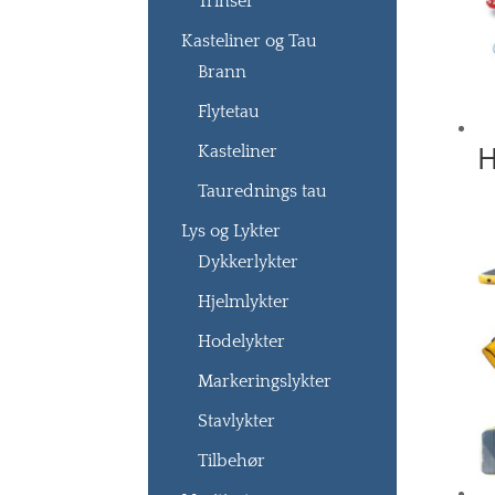
Trinser
Kasteliner og Tau
Brann
Flytetau
H
Kasteliner
Taurednings tau
Lys og Lykter
Dykkerlykter
Hjelmlykter
Hodelykter
Markeringslykter
Stavlykter
Tilbehør