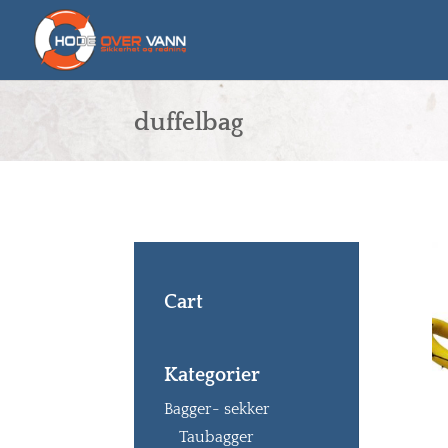
duffelbag
Cart
Kategorier
Bagger- sekker
Taubagger