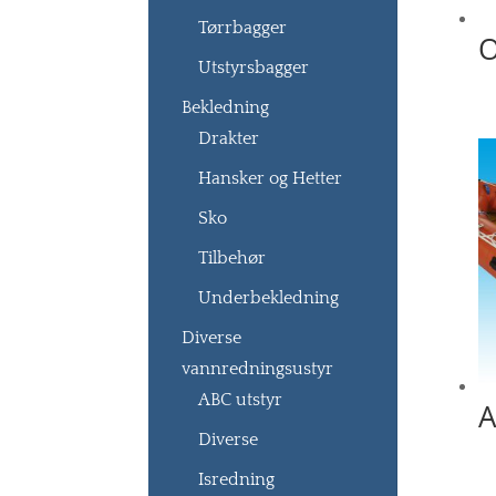
Tørrbagger
O
Utstyrsbagger
Bekledning
Drakter
Hansker og Hetter
Sko
Tilbehør
Underbekledning
Diverse
vannredningsustyr
ABC utstyr
A
Diverse
Isredning