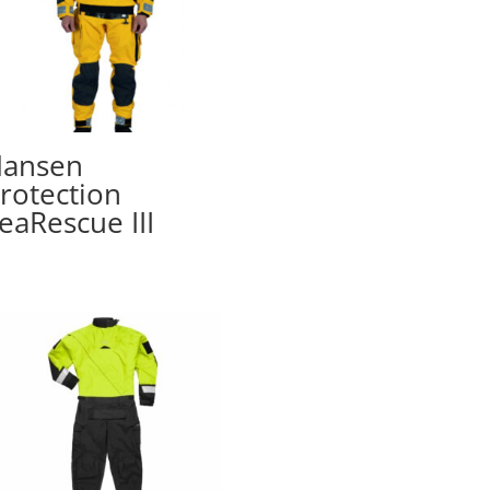
ansen
rotection
eaRescue III