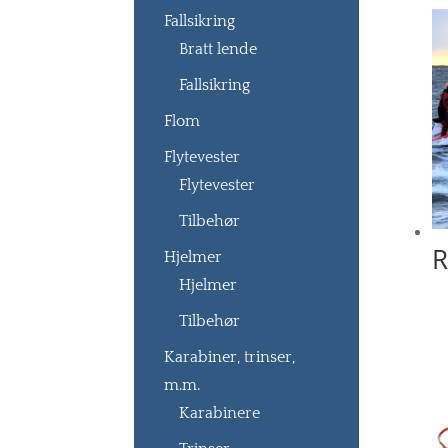
Fallsikring
Bratt lende
Fallsikring
Flom
Flytevester
Flytevester
Tilbehør
R
Hjelmer
Hjelmer
Tilbehør
Karabiner, trinser,
m.m.
Karabinere