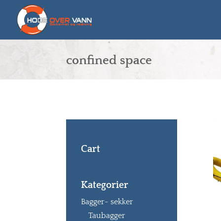
confined space
Cart
Kategorier
Bagger- sekker
Taubagger