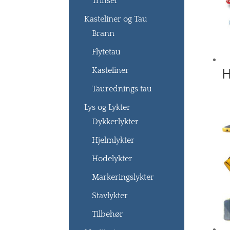
Trinser
Kasteliner og Tau
Brann
Flytetau
H
Kasteliner
Taurednings tau
Lys og Lykter
Dykkerlykter
Hjelmlykter
Hodelykter
Markeringslykter
Stavlykter
Tilbehør