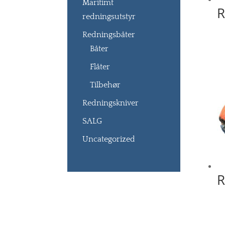
Maritimt
R
redningsutstyr
Redningsbåter
Båter
Flåter
Tilbehør
Redningskniver
SALG
Uncategorized
R