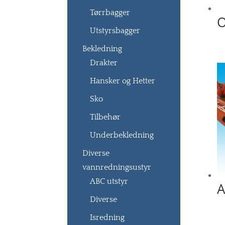
Tørrbagger
O
Utstyrsbagger
Bekledning
Drakter
Hansker og Hetter
Sko
Tilbehør
Underbekledning
Diverse
vannredningsustyr
ABC utstyr
A
Diverse
Isredning