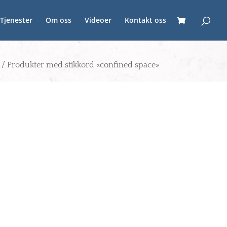
Tjenester
Om oss
Videoer
Kontakt oss
/ Produkter med stikkord «confined space»