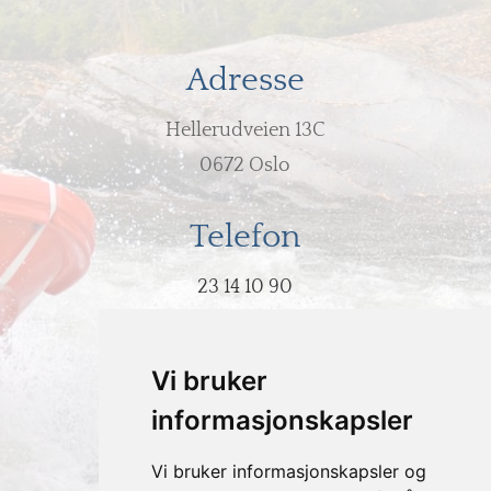
Adresse
Hellerudveien 13C
0672 Oslo
Telefon
23 14 10 90
E-post
Vi bruker
post@hodeovervann.no
informasjonskapsler
Vi bruker informasjonskapsler og