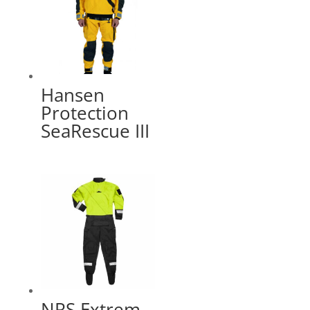
Hansen
Protection
SeaRescue III
NRS Extrem