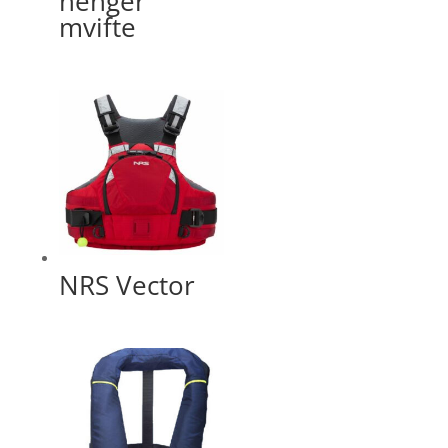
henger
mvifte
NRS Vector