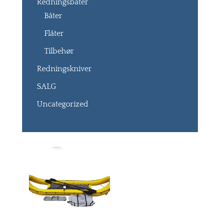
Redningsbåter
Båter
Flåter
Tilbehør
Redningskniver
SALG
Uncategorized