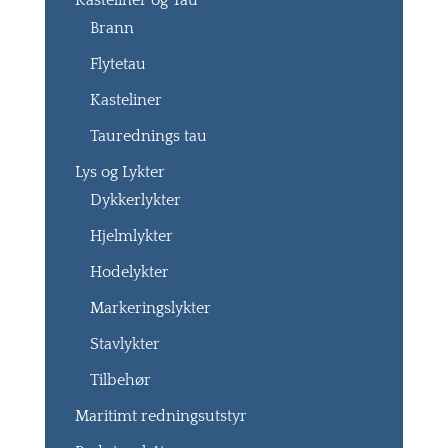
Kasteliner og Tau
Brann
Flytetau
Kasteliner
Taurednings tau
Lys og Lykter
Dykkerlykter
Hjelmlykter
Hodelykter
Markeringslykter
Stavlykter
Tilbehør
Maritimt redningsutstyr