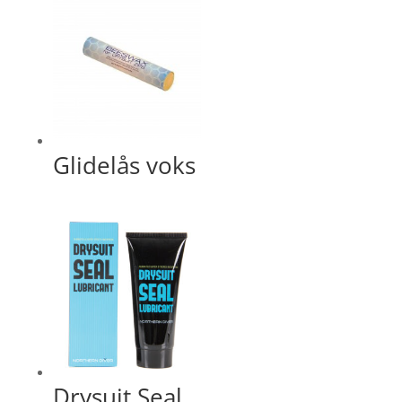
Glidelås voks
Drysuit Seal