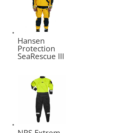
Hansen
Protection
SeaRescue III
NRS Extrem