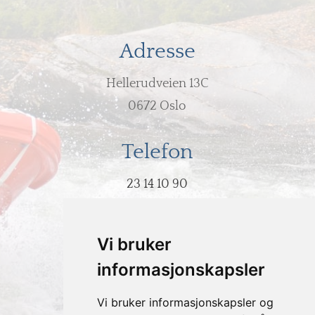
Adresse
Hellerudveien 13C
0672 Oslo
Telefon
23 14 10 90
E-post
Vi bruker
post@hodeovervann.no
informasjonskapsler
Vi bruker informasjonskapsler og