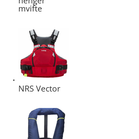
henger
mvifte
NRS Vector