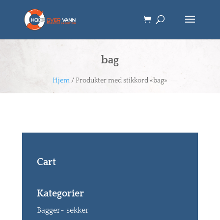
bag
Hjem
/ Produkter med stikkord «bag»
Cart
Kategorier
Bagger- sekker