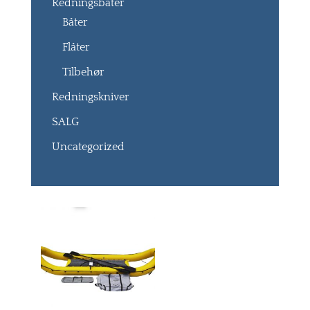
Redningsbåter
Båter
Flåter
Tilbehør
Redningskniver
SALG
Uncategorized