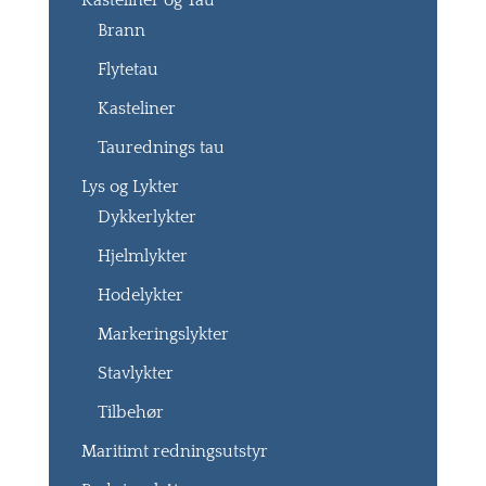
Kasteliner og Tau
Brann
Flytetau
Kasteliner
Taurednings tau
Lys og Lykter
Dykkerlykter
Hjelmlykter
Hodelykter
Markeringslykter
Stavlykter
Tilbehør
Maritimt redningsutstyr