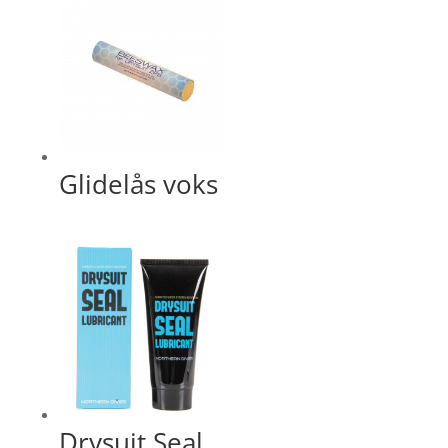
Glidelås voks
Drysuit Seal