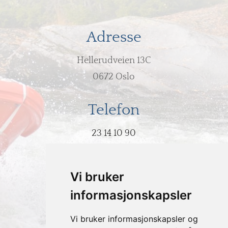
Adresse
Hellerudveien 13C
0672 Oslo
Telefon
23 14 10 90
E-post
Vi bruker
post@hodeovervann.no
informasjonskapsler
Vi bruker informasjonskapsler og