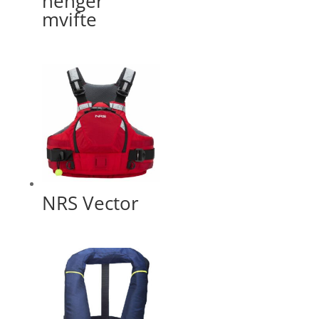
henger
mvifte
NRS Vector