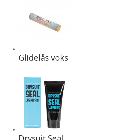
Glidelås voks
Drysuit Seal