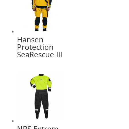
Hansen
Protection
SeaRescue III
NRS Extrem