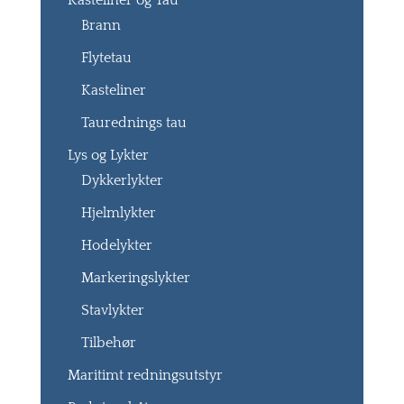
Kasteliner og Tau
Brann
Flytetau
Kasteliner
Taurednings tau
Lys og Lykter
Dykkerlykter
Hjelmlykter
Hodelykter
Markeringslykter
Stavlykter
Tilbehør
Maritimt redningsutstyr