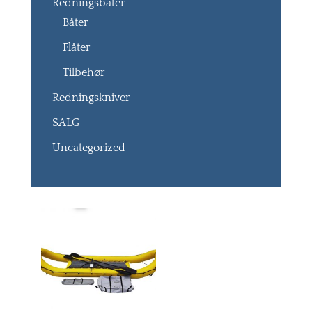
Redningsbåter
Båter
Flåter
Tilbehør
Redningskniver
SALG
Uncategorized