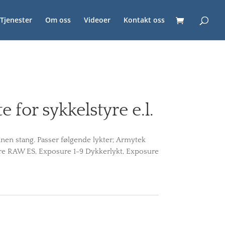
Tjenester
Om oss
Videoer
Kontakt oss
 for sykkelstyre e.l.
annen stang. Passer følgende lykter; Armytek
re RAW ES, Exposure 1-9 Dykkerlykt, Exposure