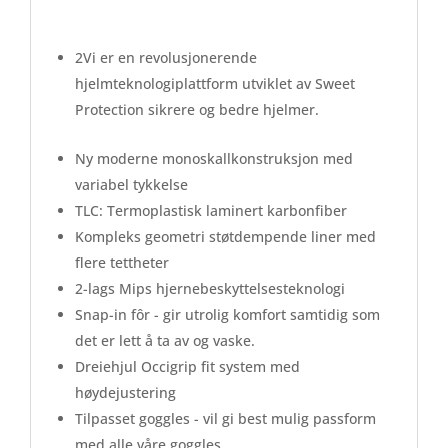
2Vi er en revolusjonerende
hjelmteknologiplattform utviklet av Sweet
Protection sikrere og bedre hjelmer.
Ny moderne monoskallkonstruksjon med
variabel tykkelse
TLC: Termoplastisk laminert karbonfiber
Kompleks geometri støtdempende liner med
flere tettheter
2-lags Mips hjernebeskyttelsesteknologi
Snap-in fôr - gir utrolig komfort samtidig som
det er lett å ta av og vaske.
Dreiehjul Occigrip fit system med
høydejustering
Tilpasset goggles - vil gi best mulig passform
med alle våre goggles