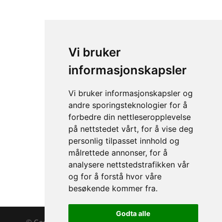
Vi bruker
informasjonskapsler
Vi bruker informasjonskapsler og
andre sporingsteknologier for å
forbedre din nettleseropplevelse
på nettstedet vårt, for å vise deg
personlig tilpasset innhold og
CAMP TURBOHAND PRO
målrettede annonser, for å
analysere nettstedstrafikken vår
og for å forstå hvor våre
besøkende kommer fra.
Godta alle
© Copyright 2020
HOV
Designed By
Horn Digital