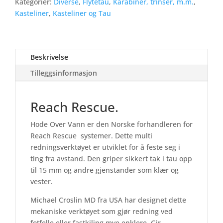
Kategorier:
Diverse
,
Flytetau
,
Karabiner, trinser, m.m.
,
Kasteliner
,
Kasteliner og Tau
Beskrivelse
Tilleggsinformasjon
Reach Rescue.
Hode Over Vann er den Norske forhandleren for
Reach Rescue systemer. Dette multi
redningsverktøyet er utviklet for å feste seg i
ting fra avstand. Den griper sikkert tak i tau opp
til 15 mm og andre gjenstander som klær og
vester.
Michael Croslin MD fra USA har designet dette
mekaniske verktøyet som gjør redning ved
fotfelle eller fastkiling mye enklere. Gir