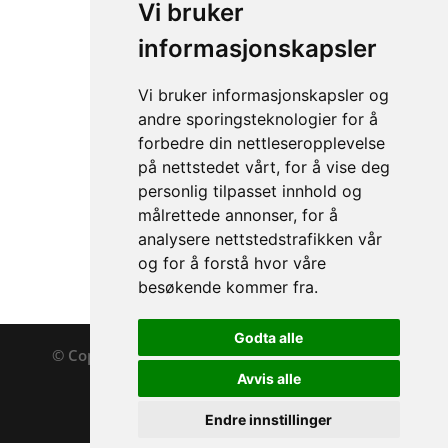
Vi bruker
informasjonskapsler
Vi bruker informasjonskapsler og
andre sporingsteknologier for å
forbedre din nettleseropplevelse
på nettstedet vårt, for å vise deg
personlig tilpasset innhold og
Courant Ellipse Slynger
målrettede annonser, for å
analysere nettstedstrafikken vår
og for å forstå hvor våre
besøkende kommer fra.
Godta alle
© Copyright 2020
HOV
Designed By
Horn Digital
Media 2020
Avvis alle
Kjøpsbetingelser
Endre innstillinger