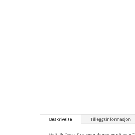
Beskrivelse
Tilleggsinformasjon
Helt lik Cross Pro, men denne er på hele 7