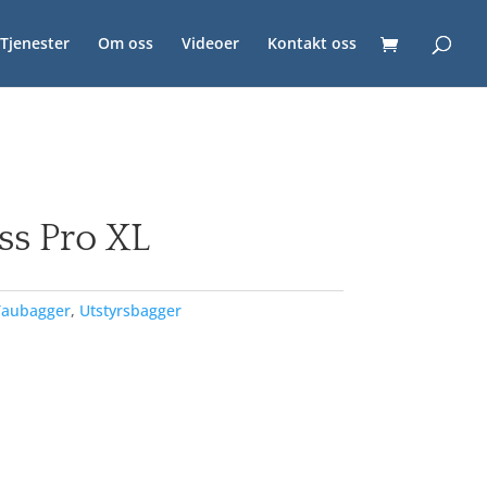
Tjenester
Om oss
Videoer
Kontakt oss
ss Pro XL
Taubagger
,
Utstyrsbagger