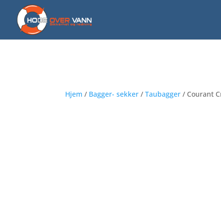
Hjem
/
Bagger- sekker
/
Taubagger
/ Courant C