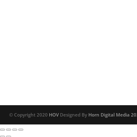
Komplett Courant
Cross Evo utstyrsbag
© Copyright 2020
HOV
Designed By
Horn Digital Media 2