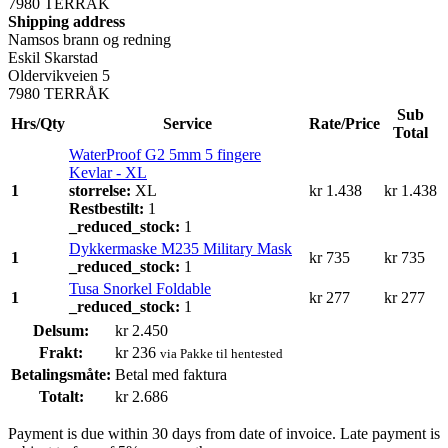
7980 TERRÅK
Shipping address
Namsos brann og redning
Eskil Skarstad
Oldervikveien 5
7980 TERRÅK
Sub
Hrs/Qty
Service
Rate/Price
Total
WaterProof G2 5mm 5 fingere
Kevlar - XL
1
storrelse:
XL
kr
1.438
kr
1.438
Restbestilt:
1
_reduced_stock:
1
Dykkermaske M235 Military Mask
1
kr
735
kr
735
_reduced_stock:
1
Tusa Snorkel Foldable
1
kr
277
kr
277
_reduced_stock:
1
Delsum:
kr
2.450
Frakt:
kr
236
via Pakke til hentested
Betalingsmåte:
Betal med faktura
Totalt:
kr
2.686
Payment is due within 30 days from date of invoice. Late payment is