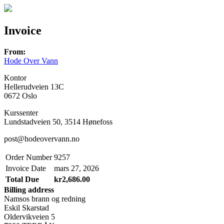
Invoice
From:
Hode Over Vann
Kontor
Hellerudveien 13C
0672 Oslo
Kurssenter
Lundstadveien 50, 3514 Hønefoss
post@hodeovervann.no
Order Number
9257
Invoice Date
mars 27, 2026
Total Due
kr2,686.00
Billing address
Namsos brann og redning
Eskil Skarstad
Oldervikveien 5