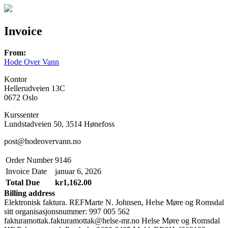
Invoice
From:
Hode Over Vann
Kontor
Hellerudveien 13C
0672 Oslo
Kurssenter
Lundstadveien 50, 3514 Hønefoss
post@hodeovervann.no
Order Number
9146
Invoice Date
januar 6, 2026
Total Due
kr1,162.00
Billing address
Elektronisk faktura. REFMarte N. Johnsen, Helse Møre og Romsdal
sitt organisasjonsnummer: 997 005 562
fakturamottak.fakturamottak@helse-mr.no Helse Møre og Romsdal