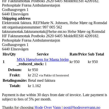
HF Fakturamottak Postboks 2620 6405 MoldeRESH 4209182.
Prehospitale Fræna Ambulansestasjon
Godhaugvegen 1
6440 Elnesvågen
Shipping address
Elektronisk faktura. REFMarte N. Johnsen, Helse Møre og Romsdal
sitt organisasjonsnummer: 997 005 562
fakturamottak.fakturamottak@helse-mr.no Helse Møre og Romsdal
HF Fakturamottak Postboks 2620 6405 MoldeRESH 4209182.
Prehospitale Fræna Ambulansestasjon
Godhaugvegen 1
6440 Elnesvågen
Hrs/Qty
Service
Rate/Price
Sub Total
MSA Hørselvern for Manta hjelm
1
kr
950
kr
950
_reduced_stock:
1
Delsum:
kr
950
Frakt:
kr
212
via Pakke til hentested
Betalingsmåte:
Betal med faktura
Totalt:
kr
1.162
Payment is due within 30 days from date of invoice. Late payment is
subject to fees of 5% per month.
Thanks for choosing
Hode Over Vann
|
post@hodeovervann.no